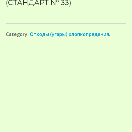
(СТАНДАРТ № 33)
Category:
Отходы (угары) хлопкопрядения
.